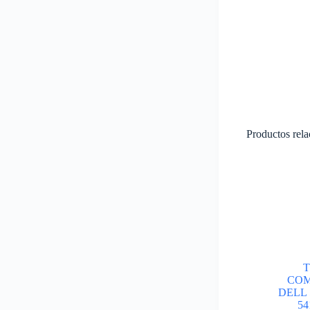
Productos rel
COM
DELL 
5