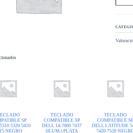
SP
DELL
15-
3000
17-
5000
CATEGO
NEGRO
C/
Valoracio
MARCO
cantidad
acionados
TECLADO
TECLADO
TECLADO
PATIBLE SP
COMPATIBLE SP
COMPATIBLE S
5310 5320 5410
DELL 14-7000 7437
DELL LATITUDE 5
415 NEGRO
(ILUM.) PLATA
7420 7520 NEGR