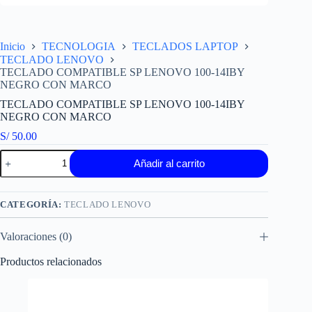
Inicio
TECNOLOGIA
TECLADOS LAPTOP
TECLADO LENOVO
TECLADO COMPATIBLE SP LENOVO 100-14IBY
NEGRO CON MARCO
TECLADO COMPATIBLE SP LENOVO 100-14IBY
NEGRO CON MARCO
S/
50.00
TECLADO
Añadir al carrito
COMPATIBLE
SP
LENOVO
100-
CATEGORÍA:
TECLADO LENOVO
14IBY
NEGRO
Valoraciones (0)
CON
MARCO
cantidad
Productos relacionados