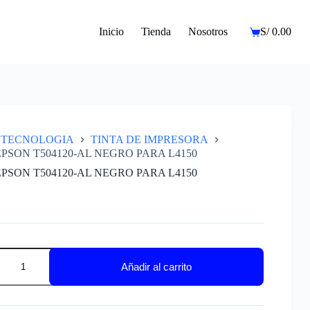
Inicio
Tienda
Nosotros
S/
0.00
Carro
de
compra
TECNOLOGIA
TINTA DE IMPRESORA
EPSON T504120-AL NEGRO PARA L4150
EPSON T504120-AL NEGRO PARA L4150
Añadir al carrito
-