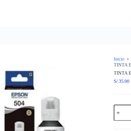
Inicio
TINTA 
TINTA 
S/
35.00
TINTA
EPSON
T504120
AL
NEGRO