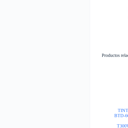
Productos rel
TIN
BTD-6
T300