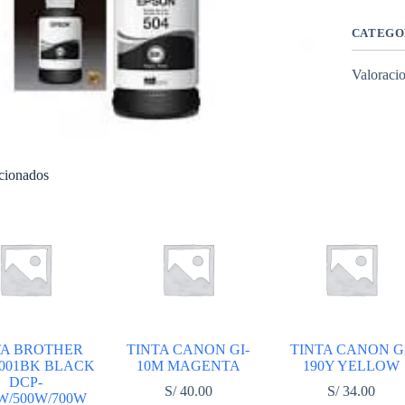
PARA
L4150
cantidad
CATEGO
Valoracio
acionados
TA BROTHER
TINTA CANON GI-
TINTA CANON GI
001BK BLACK
10M MAGENTA
190Y YELLOW
DCP-
S/
40.00
S/
34.00
W/500W/700W