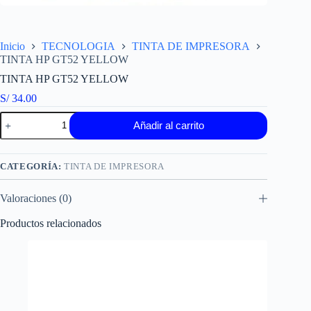
Inicio
TECNOLOGIA
TINTA DE IMPRESORA
TINTA HP GT52 YELLOW
TINTA HP GT52 YELLOW
S/
34.00
TINTA
Añadir al carrito
HP
GT52
YELLOW
cantidad
CATEGORÍA:
TINTA DE IMPRESORA
Valoraciones (0)
Productos relacionados