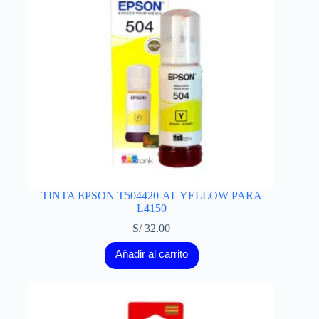
TINTA EPSON T504420-AL YELLOW PARA
L4150
S/
32.00
Añadir al carrito