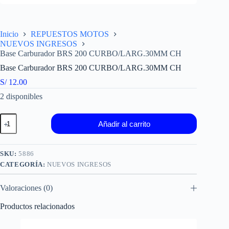
Inicio
REPUESTOS MOTOS
NUEVOS INGRESOS
Base Carburador BRS 200 CURBO/LARG.30MM CH
Base Carburador BRS 200 CURBO/LARG.30MM CH
S/
12.00
2 disponibles
Base
Añadir al carrito
Carburador
BRS
200
CURBO/LARG.30MM
SKU:
5886
CH
CATEGORÍA:
NUEVOS INGRESOS
cantidad
Valoraciones (0)
Productos relacionados