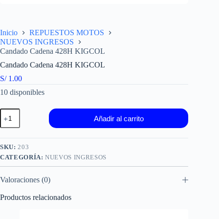
Inicio
REPUESTOS MOTOS
NUEVOS INGRESOS
Candado Cadena 428H KIGCOL
Candado Cadena 428H KIGCOL
S/
1.00
10 disponibles
Candado
Añadir al carrito
Cadena
428H
KIGCOL
cantidad
SKU:
203
CATEGORÍA:
NUEVOS INGRESOS
Valoraciones (0)
Productos relacionados