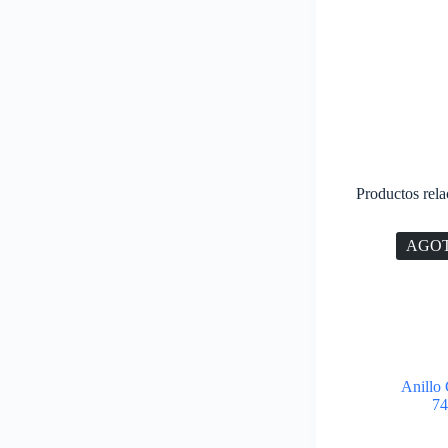
Productos rel
AGO
Anillo
7