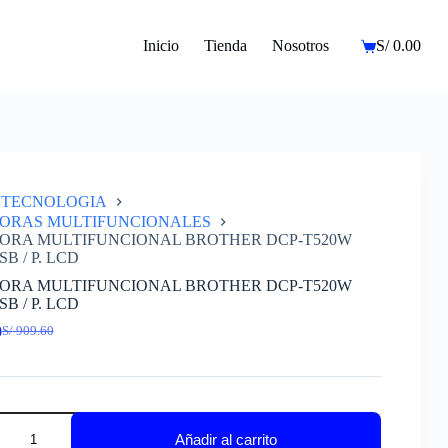
Inicio
Tienda
Nosotros
S/
0.00
Carro
de
compra
TECNOLOGIA
SORAS MULTIFUNCIONALES
ORA MULTIFUNCIONAL BROTHER DCP-T520W
SB / P. LCD
ORA MULTIFUNCIONAL BROTHER DCP-T520W
SB / P. LCD
0
S/
909.60
El
El
precio
precio
original
actual
era:
es:
S/ 909.60.
S/ 800.00.
ORA
UNCIONAL
Añadir al carrito