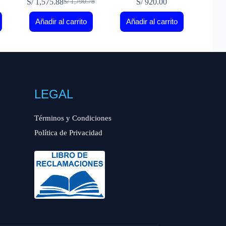
S/
1,575.88
S/
920.00
S/
1,790.78
El
El
precio
precio
Añadir al carrito
Añadir al carrito
original
actual
era:
es:
S/ 1,790.78.
S/ 1,575.88.
LEGAL
Términos y Condiciones
Política de Privacidad