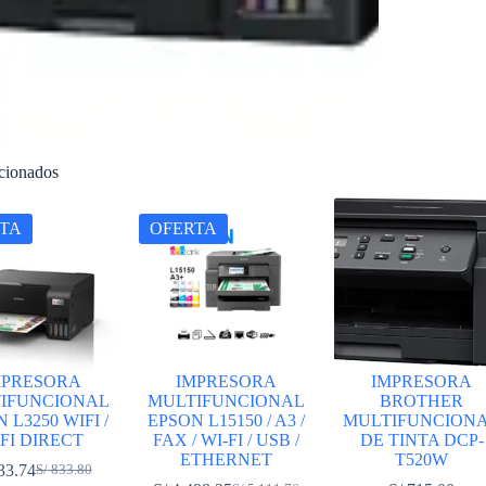
acionados
TA
OFERTA
MPRESORA
IMPRESORA
IMPRESORA
IFUNCIONAL
MULTIFUNCIONAL
BROTHER
 L3250 WIFI /
EPSON L15150 / A3 /
MULTIFUNCION
FI DIRECT
FAX / WI-FI / USB /
DE TINTA DCP-
ETHERNET
T520W
33.74
S/
833.80
El
El